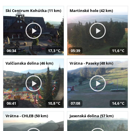
Ski Centrum Kohútka (11 km)
Martinské hole (42 km)
06:34
17,3 °C
05:39
11,6 °C
Valčianska dolina (46 km)
Vrátna - Paseky (48 km)
06:41
10,8 °C
07:08
14,6 °C
Vrátna - CHLEB (50 km)
Jasenská dolina (57 km)