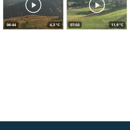
06:44
4,3 °C
07:03
11,9 °C