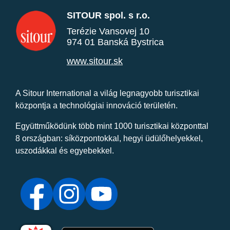
SITOUR spol. s r.o.
Terézie Vansovej 10
974 01 Banská Bystrica
www.sitour.sk
A Sitour International a világ legnagyobb turisztikai
központja a technológiai innováció területén.
Együttműködünk több mint 1000 turisztikai központtal
8 országban: síközpontokkal, hegyi üdülőhelyekkel,
uszodákkal és egyebekkel.