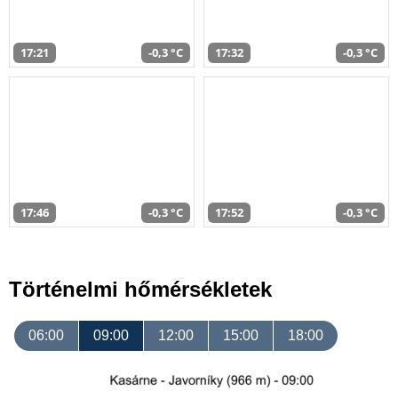
17:21
-0,3 °C
17:32
-0,3 °C
17:46
-0,3 °C
17:52
-0,3 °C
Történelmi hőmérsékletek
06:00
09:00
12:00
15:00
18:00