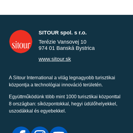
SITOUR spol. s r.o.
Terézie Vansovej 10
974 01 Banská Bystrica
www.sitour.sk
A Sitour International a világ legnagyobb turisztikai
központja a technológiai innováció területén.
Együttműködünk több mint 1000 turisztikai központtal
8 országban: síközpontokkal, hegyi üdülőhelyekkel,
uszodákkal és egyebekkel.