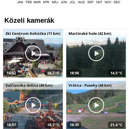
Közeli kamerák
Ski Centrum Kohútka (11 km)
Martinské hole (42 km)
16:52
18,7 °C
18:56
14,5 °C
Valčianska dolina (46 km)
Vrátna - Paseky (48 km)
18:57
18,7 °C
18:35
21,4 °C