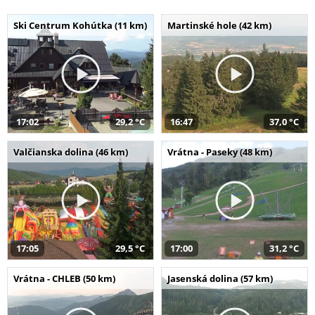
Ski Centrum Kohútka (11 km)
Martinské hole (42 km)
17:02
29,2 °C
16:47
37,0 °C
Valčianska dolina (46 km)
Vrátna - Paseky (48 km)
17:05
29,5 °C
17:00
31,2 °C
Vrátna - CHLEB (50 km)
Jasenská dolina (57 km)