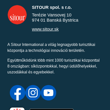
SITOUR spol. s r.o.
Terézie Vansovej 10
974 01 Banská Bystrica
www.sitour.sk
A Sitour International a világ legnagyobb turisztikai
központja a technológiai innováció területén.
Együttműködünk több mint 1000 turisztikai központtal
8 országban: síközpontokkal, hegyi üdülőhelyekkel,
uszodákkal és egyebekkel.