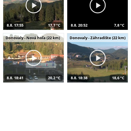
8.8. 17:55
17,7 °C
8.8. 20:52
7,8 °C
Donovaly - Nová hoľa (22 km)
Donovaly - Záhradište (22 km)
8.8. 18:41
20,2 °C
8.8. 18:38
18,6 °C