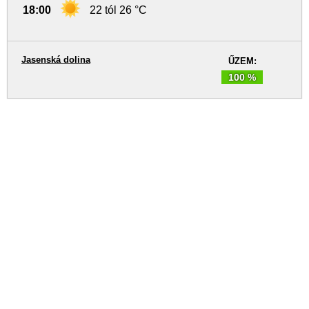
18:00
22 tól 26 °C
Jasenská dolina
ŰZEM:
100 %