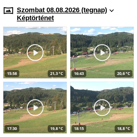
Szombat 08.08.2026 (tegnap)
Képtörténet
15:58
21,3 °C
16:43
20,6 °C
17:30
19,8 °C
18:15
18,8 °C