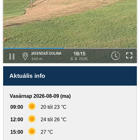
18:15
JASENSKÁ DOLINA
540 m
8. 8. 2026
Aktuális info
Vasárnap 2026-08-09 (ma)
09:00
20 tól 23 °C
12:00
24 tól 26 °C
15:00
27 °C