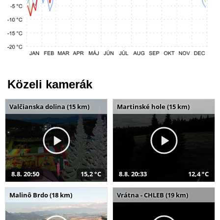
Közeli kamerák
Valčianska dolina (15 km)
Martinské hole (15 km)
8.8. 20:50
15,2 °C
8.8. 20:33
12,4 °C
Malinô Brdo (18 km)
Vrátna - CHLEB (19 km)