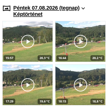
Péntek 07.08.2026 (tegnap)
Képtörténet
15:57
20,3 °C
16:44
20,2 °C
17:29
19,6 °C
18:15
18,8 °C