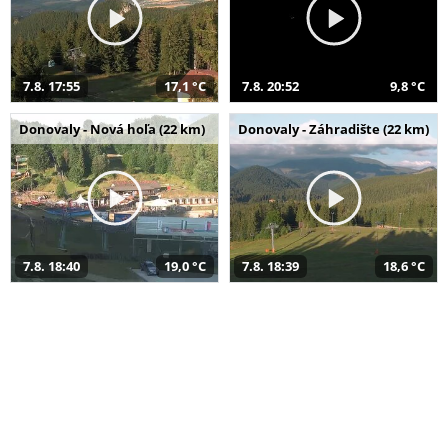
7.8. 17:55
17,1 °C
7.8. 20:52
9,8 °C
Donovaly - Nová hoľa (22 km)
Donovaly - Záhradište (22 km)
7.8. 18:40
19,0 °C
7.8. 18:39
18,6 °C