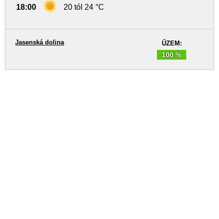
18:00
20 tól 24 °C
Jasenská dolina
ŰZEM:
100 %