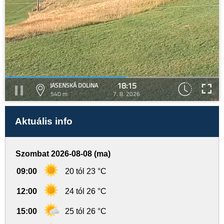
18:15
JASENSKÁ DOLINA
540 m
7. 8. 2026
Aktuális info
Szombat 2026-08-08 (ma)
09:00
20 tól 23 °C
12:00
24 tól 26 °C
15:00
25 tól 26 °C