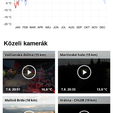
Közeli kamerák
Valčianska dolina (15 km)
Martinské hole (15 km)
7.8. 20:51
16,8 °C
7.8. 20:33
13,8 °C
Malinô Brdo (18 km)
Vrátna - CHLEB (19 km)