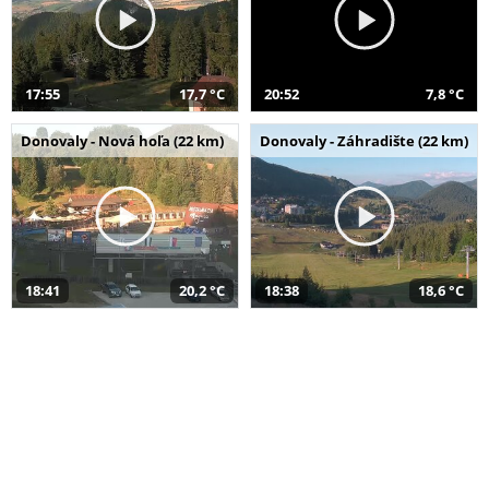
17:55
17,7 °C
20:52
7,8 °C
Donovaly - Nová hoľa (22 km)
Donovaly - Záhradište (22 km)
18:41
20,2 °C
18:38
18,6 °C