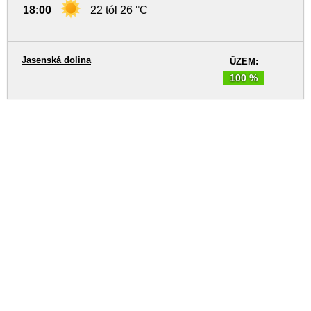
18:00
22 tól 26 °C
Jasenská dolina
ŰZEM:
100 %