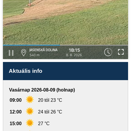
18:15
JASENSKÁ DOLINA
540 m
8. 8. 2026
Aktuális info
Vasárnap 2026-08-09 (holnap)
09:00
20 tól 23 °C
12:00
24 tól 26 °C
15:00
27 °C