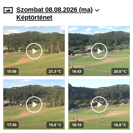
Szombat 08.08.2026 (ma)
Képtörténet
15:58
21,3 °C
16:43
20,6 °C
17:30
19,8 °C
18:15
18,8 °C