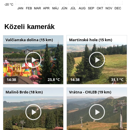
Közeli kamerák
Valčianska dolina (15 km)
Martinské hole (15 km)
14:38
23,8 °C
14:38
31,1 °C
Malinô Brdo (18 km)
Vrátna - CHLEB (19 km)