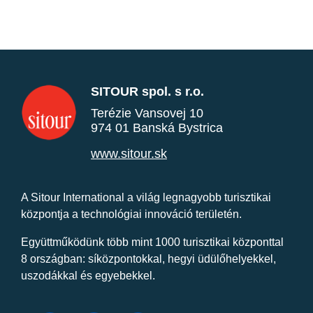
SITOUR spol. s r.o.
Terézie Vansovej 10
974 01 Banská Bystrica
www.sitour.sk
A Sitour International a világ legnagyobb turisztikai
központja a technológiai innováció területén.
Együttműködünk több mint 1000 turisztikai központtal
8 országban: síközpontokkal, hegyi üdülőhelyekkel,
uszodákkal és egyebekkel.