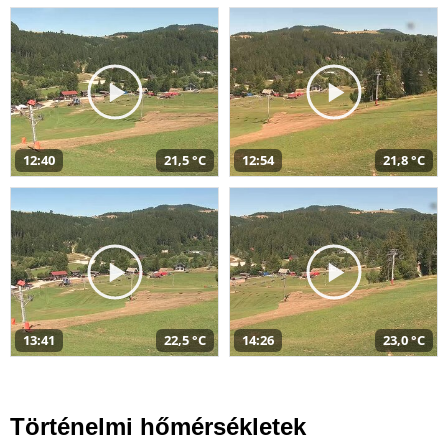
12:40
21,5 °C
12:54
21,8 °C
13:41
22,5 °C
14:26
23,0 °C
Történelmi hőmérsékletek