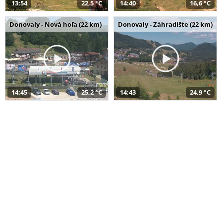
13:54
22,5 °C
14:40
16,6 °C
Donovaly - Nová hoľa (22 km)
Donovaly - Záhradište (22 km)
14:45
25,2 °C
14:43
24,9 °C