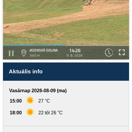
14:26
JASENSKÁ DOLINA
540 m
9. 8. 2026
Aktuális info
Vasárnap 2026-08-09 (ma)
15:00
27 °C
18:00
22 tól 26 °C