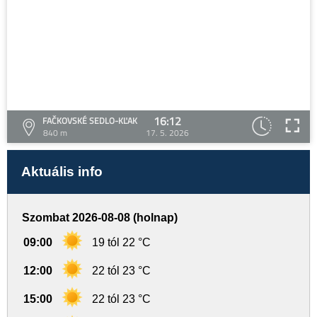
16:12
FAČKOVSKÉ SEDLO-KĽAK
840 m
17. 5. 2026
Aktuális info
Szombat 2026-08-08 (holnap)
09:00
19 tól 22 °C
12:00
22 tól 23 °C
15:00
22 tól 23 °C