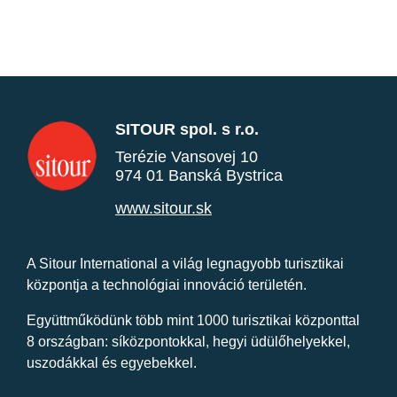
SITOUR spol. s r.o.
Terézie Vansovej 10
974 01 Banská Bystrica
www.sitour.sk
A Sitour International a világ legnagyobb turisztikai
központja a technológiai innováció területén.
Együttműködünk több mint 1000 turisztikai központtal
8 országban: síközpontokkal, hegyi üdülőhelyekkel,
uszodákkal és egyebekkel.