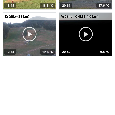
18:15
18,8 °C
20:31
17,6 °C
Králiky (38 km)
Vrátna - CHLEB (40 km)
19:35
19,4 °C
20:52
9,8 °C