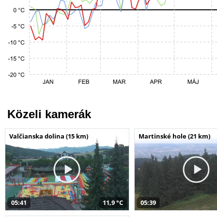
Közeli kamerák
Valčianska dolina (15 km)
Martinské hole (21 km)
05:41
11,9 °C
05:39