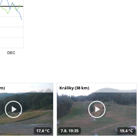
km)
Králiky (38 km)
17,6 °C
7.8. 19:35
19,4 °C