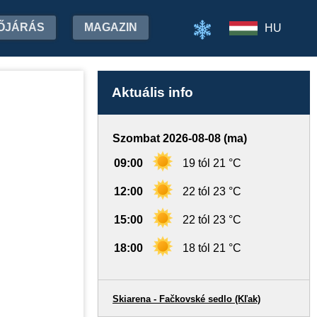
ŐJÁRÁS
MAGAZIN
HU
Aktuális info
Szombat 2026-08-08 (ma)
09:00
19 tól 21 °C
12:00
22 tól 23 °C
15:00
22 tól 23 °C
18:00
18 tól 21 °C
Skiarena - Fačkovské sedlo (Kľak)