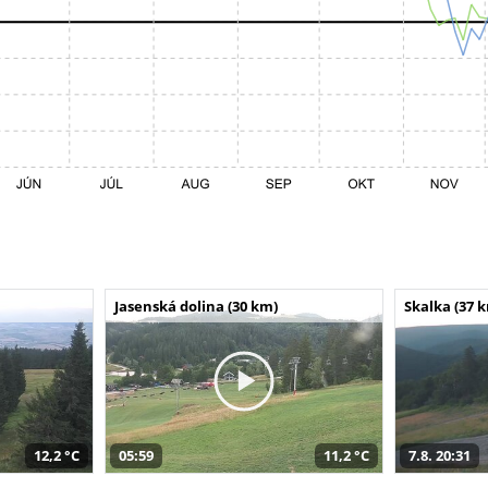
Jasenská dolina (30 km)
Skalka (37 
12,2 °C
05:59
11,2 °C
7.8. 20:31