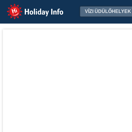
Holiday Info
VÍZI ÜDÜLŐHELYEK