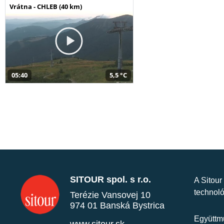
Vrátna - CHLEB (40 km)
05:40
5,5 °C
SITOUR spol. s r.o.
A Sitour
technoló
Terézie Vansovej 10
974 01 Banská Bystrica
Együttmű
www.sitour.sk