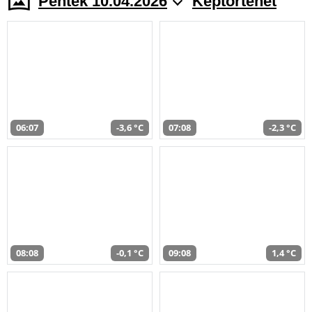
Péntek 10.04.2026
Képtörténet
06:07
-3,6 °C
07:08
-2,3 °C
08:08
-0,1 °C
09:08
1,4 °C