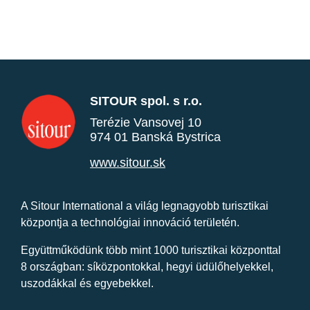
SITOUR spol. s r.o.
Terézie Vansovej 10
974 01 Banská Bystrica
www.sitour.sk
A Sitour International a világ legnagyobb turisztikai
központja a technológiai innováció területén.
Együttműködünk több mint 1000 turisztikai központtal
8 országban: síközpontokkal, hegyi üdülőhelyekkel,
uszodákkal és egyebekkel.