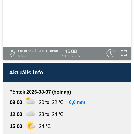
15:08
FAČKOVSKÉ SEDLO-KĽAK
840 m
10. 4. 2026
Aktuális info
Péntek 2026-08-07 (holnap)
09:00
20 tól 22 °C
0,6 mm
12:00
23 tól 24 °C
15:00
24 °C