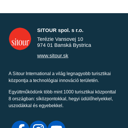
SITOUR spol. s r.o.
Terézie Vansovej 10
974 01 Banská Bystrica
www.sitour.sk
A Sitour International a világ legnagyobb turisztikai
központja a technológiai innováció területén.
Együttműködünk több mint 1000 turisztikai központtal
8 országban: síközpontokkal, hegyi üdülőhelyekkel,
uszodákkal és egyebekkel.