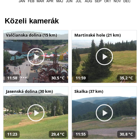
Közeli kamerák
Valčianska dolina (15 km)
Martinské hole (21 km)
11:58
30,5 °C
11:59
35,2 °C
Jasenská dolina (30 km)
Skalka (37 km)
11:23
29,4 °C
11:55
30,8 °C