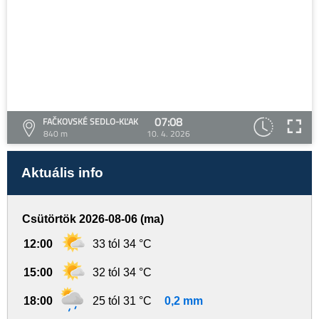
07:08
FAČKOVSKÉ SEDLO-KĽAK
840 m
10. 4. 2026
Aktuális info
Csütörtök 2026-08-06 (ma)
12:00
33 tól 34 °C
15:00
32 tól 34 °C
18:00
25 tól 31 °C
0,2 mm