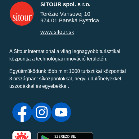
SITOUR spol. s r.o.
Terézie Vansovej 10
974 01 Banská Bystrica
www.sitour.sk
A Sitour International a világ legnagyobb turisztikai
központja a technológiai innováció területén.
Együttműködünk több mint 1000 turisztikai központtal
8 országban: síközpontokkal, hegyi üdülőhelyekkel,
uszodákkal és egyebekkel.