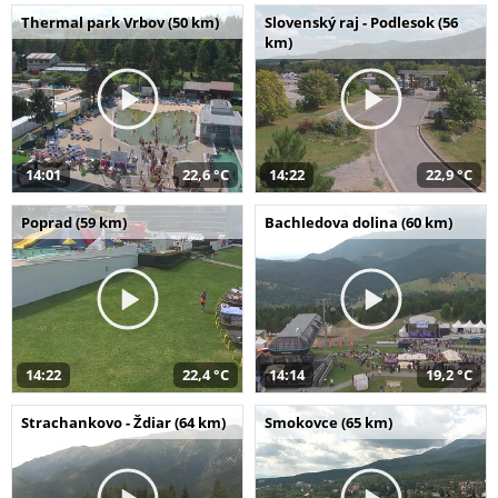
Thermal park Vrbov (50 km)
Slovenský raj - Podlesok (56
km)
14:01
22,6 °C
14:22
22,9 °C
Poprad (59 km)
Bachledova dolina (60 km)
14:22
22,4 °C
14:14
19,2 °C
Strachankovo - Ždiar (64 km)
Smokovce (65 km)