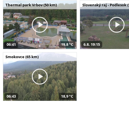
Thermal park Vrbov (50 km)
Slovenský raj - Podlesok 
06:41
19,8 °C
6.8. 19:15
Smokovce (65 km)
06:43
18,9 °C