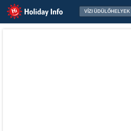
Holiday Info
VÍZI ÜDÜLŐHELYEK