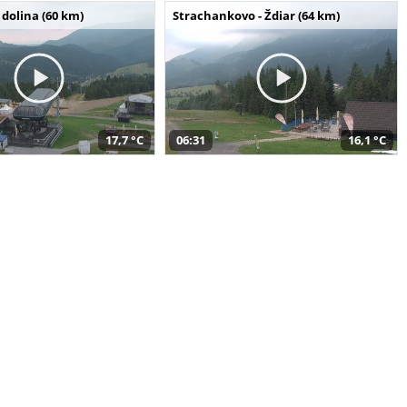
dolina (60 km)
Strachankovo - Ždiar (64 km)
17,7 °C
06:31
16,1 °C