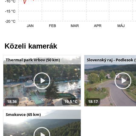
Közeli kamerák
Thermal park Vrbov (50 km)
Slovenský raj - Podlesok 
18:36
19,5 °C
18:17
Smokovce (65 km)