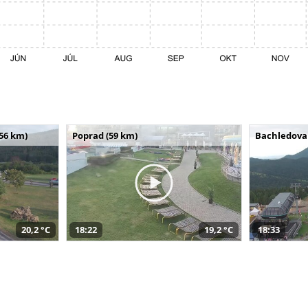
(56 km)
Poprad (59 km)
Bachledova 
20,2 °C
18:22
19,2 °C
18:33