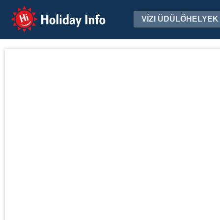
Holiday Info
VÍZI ÜDÜLŐHELYEK