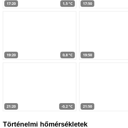
17:20
1,5 °C
17:50
19:20
0,8 °C
19:50
21:20
-0,2 °C
21:50
Történelmi hőmérsékletek