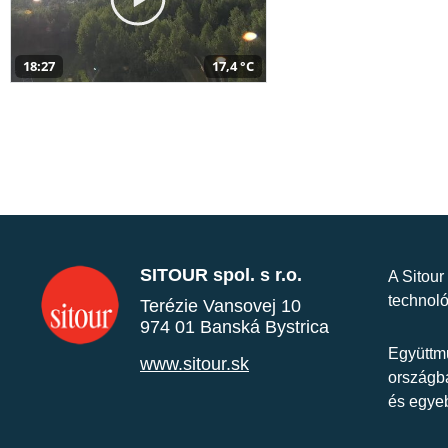
18:27
17,4 °C
SITOUR spol. s r.o.
A Sitour
technoló
Terézie Vansovej 10
974 01 Banská Bystrica
Együttmű
www.sitour.sk
országba
és egye