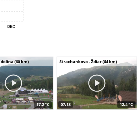
dolina (60 km)
Strachankovo - Ždiar (64 km)
17,2 °C
07:13
12,4 °C