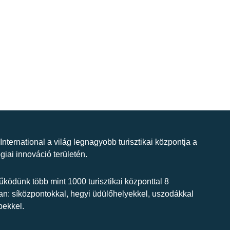
 International a világ legnagyobb turisztikai központja a
giai innováció területén.
ködünk több mint 1000 turisztikai központtal 8
n: síközpontokkal, hegyi üdülőhelyekkel, uszodákkal
bekkel.