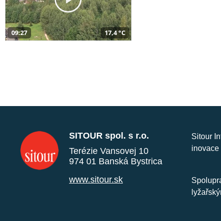
09:27
17,4 °C
SITOUR spol. s r.o.
Sitour I
inovace 
Terézie Vansovej 10
974 01 Banská Bystrica
www.sitour.sk
Spolupra
lyžařský