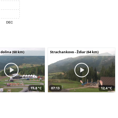
dolina (60 km)
Strachankovo - Ždiar (64 km)
15,8 °C
07:13
12,4 °C