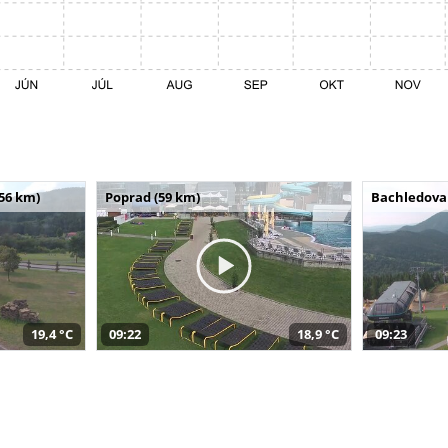
(56 km)
Poprad (59 km)
Bachledova 
19,4 °C
09:22
18,9 °C
09:23