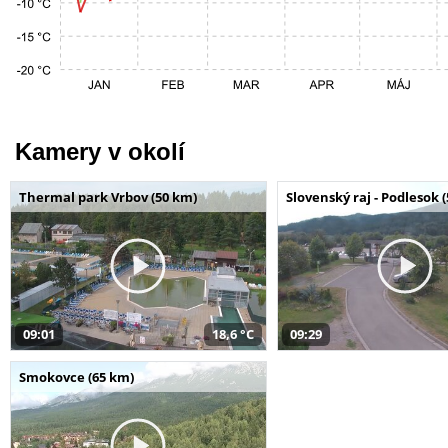
Kamery v okolí
Thermal park Vrbov (50 km)
Slovenský raj - Podlesok 
09:01
18,6 °C
09:29
Smokovce (65 km)