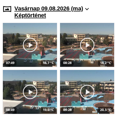
Vasárnap 09.08.2026 (ma)
Képtörténet
07:49
16,7 °C
08:28
18,2 °C
08:49
19,0 °C
09:28
20,3 °C