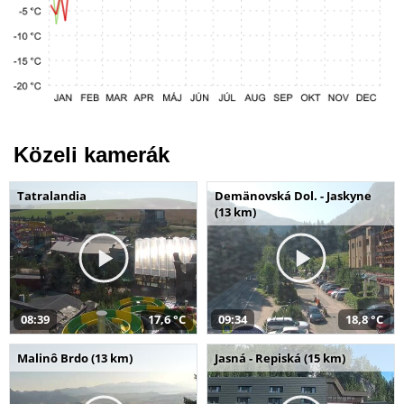
Közeli kamerák
Tatralandia
Demänovská Dol. - Jaskyne
(13 km)
08:39
17,6 °C
09:34
18,8 °C
Malinô Brdo (13 km)
Jasná - Repiská (15 km)