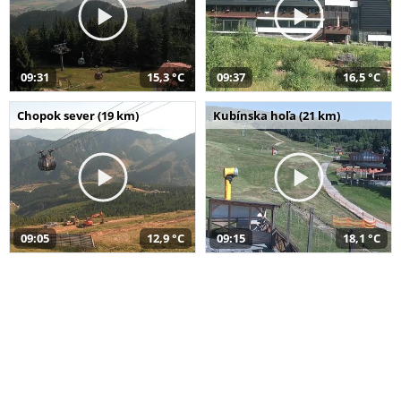
09:31
15,3 °C
09:37
16,5 °C
Chopok sever (19 km)
Kubínska hoľa (21 km)
09:05
12,9 °C
09:15
18,1 °C