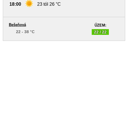
18:00
23 tól 26 °C
Bešeňová
ŰZEM:
22 - 38 °C
22 / 22