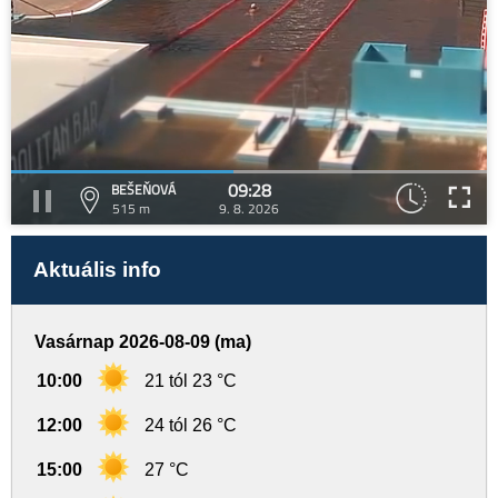
09:28
BEŠEŇOVÁ
515 m
9. 8. 2026
Aktuális info
Vasárnap 2026-08-09 (ma)
10:00
21 tól 23 °C
12:00
24 tól 26 °C
15:00
27 °C