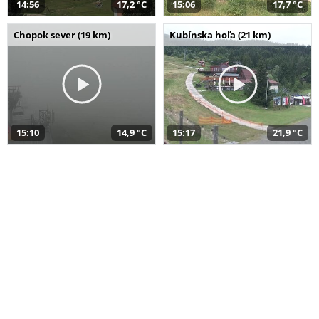
14:56
17,2 °C
15:06
17,7 °C
Chopok sever (19 km)
Kubínska hoľa (21 km)
15:10
14,9 °C
15:17
21,9 °C