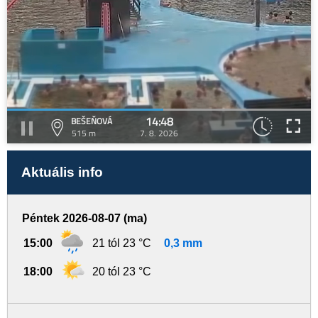
14:48
BEŠEŇOVÁ
515 m
7. 8. 2026
Aktuális info
Péntek 2026-08-07 (ma)
15:00
21 tól 23 °C
0,3 mm
18:00
20 tól 23 °C