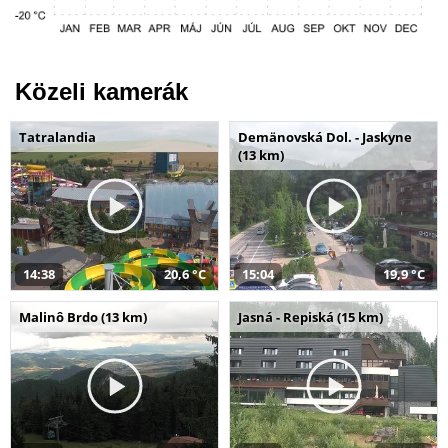
Közeli kamerák
Tatralandia
Demänovská Dol. - Jaskyne
(13 km)
14:38
20,6 °C
15:04
19,9 °C
Malinô Brdo (13 km)
Jasná - Repiská (15 km)