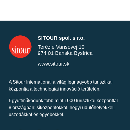
SITOUR spol. s r.o.
Terézie Vansovej 10
974 01 Banská Bystrica
www.sitour.sk
A Sitour International a világ legnagyobb turisztikai
központja a technológiai innováció területén.
Együttműködünk több mint 1000 turisztikai központtal
8 országban: síközpontokkal, hegyi üdülőhelyekkel,
uszodákkal és egyebekkel.