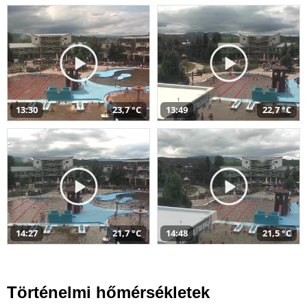
13:30
23,7 °C
13:49
22,7 °C
14:27
21,7 °C
14:48
21,5 °C
Történelmi hőmérsékletek