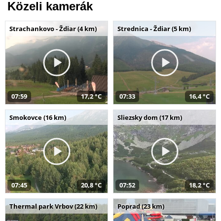
Közeli kamerák
Strachankovo - Ždiar (4 km)
Strednica - Ždiar (5 km)
07:59
17,2 °C
07:33
16,4 °C
Smokovce (16 km)
Sliezsky dom (17 km)
07:45
20,8 °C
07:52
18,2 °C
Thermal park Vrbov (22 km)
Poprad (23 km)