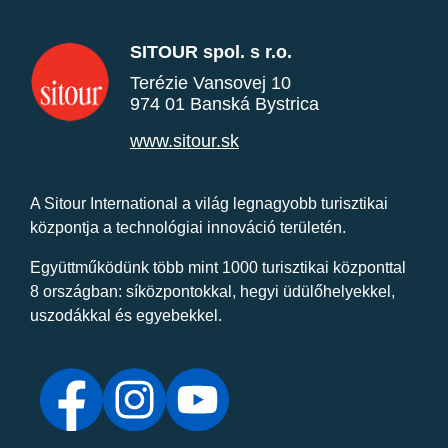
SITOUR spol. s r.o.
Terézie Vansovej 10
974 01 Banská Bystrica
www.sitour.sk
A Sitour International a világ legnagyobb turisztikai
központja a technológiai innováció területén.
Együttműködünk több mint 1000 turisztikai központtal
8 országban: síközpontokkal, hegyi üdülőhelyekkel,
uszodákkal és egyebekkel.