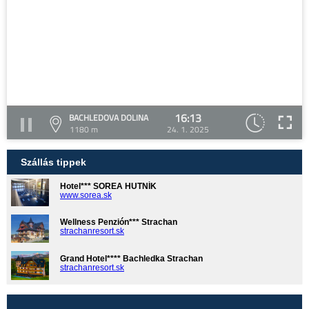
16:13
BACHLEDOVA DOLINA
1180 m
24. 1. 2025
Szállás tippek
Hotel*** SOREA HUTNÍK
www.sorea.sk
Wellness Penzión*** Strachan
strachanresort.sk
Grand Hotel**** Bachledka Strachan
strachanresort.sk