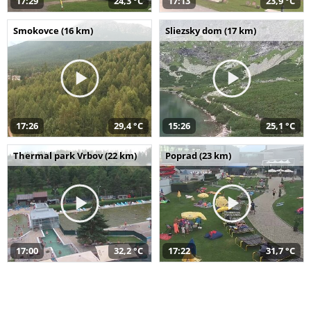
17:29
24,3 °C
17:13
23,9 °C
Smokovce (16 km)
Sliezsky dom (17 km)
17:26
29,4 °C
15:26
25,1 °C
Thermal park Vrbov (22 km)
Poprad (23 km)
17:00
32,2 °C
17:22
31,7 °C