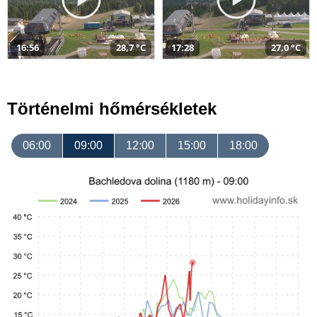
16:56
28,7 °C
17:28
27,0 °C
Történelmi hőmérsékletek
06:00
09:00
12:00
15:00
18:00