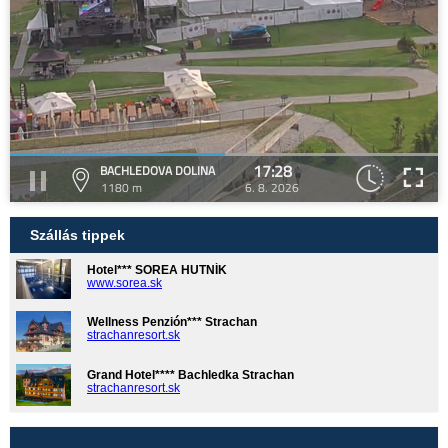
17:28
BACHLEDOVA DOLINA
1180 m
6. 8. 2026
Szállás tippek
Hotel*** SOREA HUTNÍK
www.sorea.sk
Wellness Penzión*** Strachan
strachanresort.sk
Grand Hotel**** Bachledka Strachan
strachanresort.sk