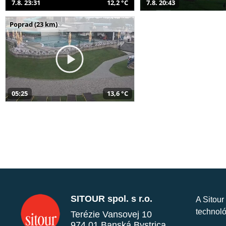
7.8. 23:31
12,2 °C
7.8. 20:43
Poprad (23 km)
05:25
13,6 °C
SITOUR spol. s r.o.
A Sitour
technoló
Terézie Vansovej 10
974 01 Banská Bystrica