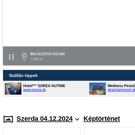
BACHLEDOVA DOLINA
1180 m
Szállás tippek
Hotel*** SOREA HUTNÍK
Wellness Penzi
www.sorea.sk
strachanresort.s
Szerda 04.12.2024
Képtörténet