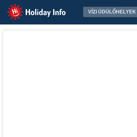
Holiday Info
VÍZI ÜDÜLŐHELYEK