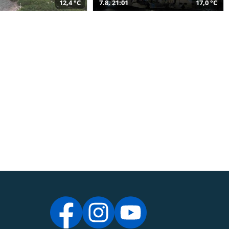
12,4 °C
7.8. 21:01
17,0 °C