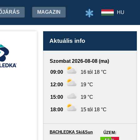
ŐJÁRÁS
MAGAZIN
HU
Aktuális info
Szombat 2026-08-08 (ma)
09:00
16 tól 18 °C
12:00
19 °C
15:00
19 °C
18:00
15 tól 18 °C
BACHLEDKA Ski&Sun
ŰZEM:
58 %