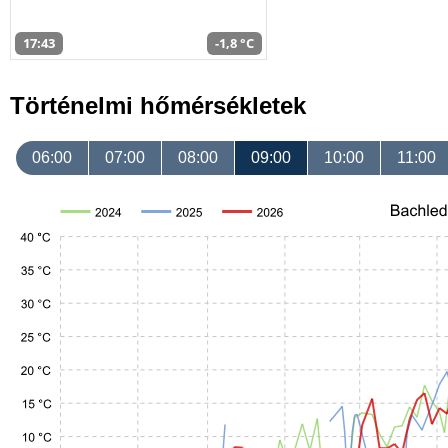
17:43
-1,8 °C
Történelmi hőmérsékletek
06:00
07:00
08:00
09:00
10:00
11:00