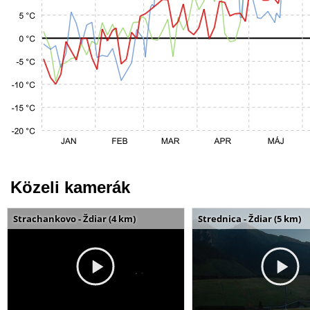
Közeli kamerák
Strachankovo - Ždiar (4 km)
Strednica - Ždiar (5 km)