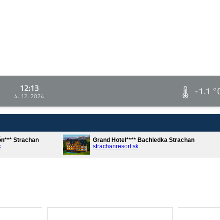
12:13
-1.1 °
4. 12. 2024
ón*** Strachan
Grand Hotel**** Bachledka Strachan
k
strachanresort.sk