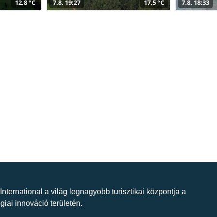
12,8 °C
7.8. 19:27
17,5 °C
7.8. 18:33
 International a világ legnagyobb turisztikai központja a
giai innováció területén.