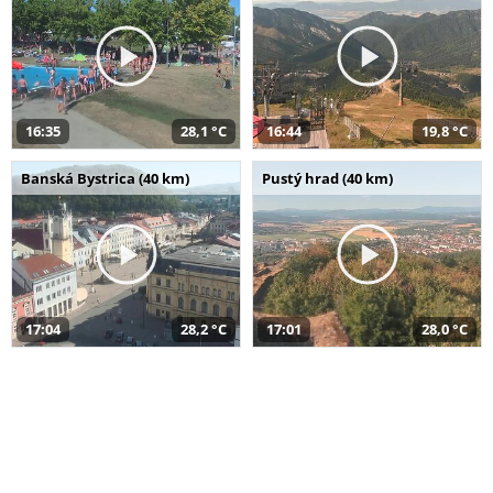
16:35
28,1 °C
16:44
19,8 °C
Banská Bystrica (40 km)
Pustý hrad (40 km)
17:04
28,2 °C
17:01
28,0 °C