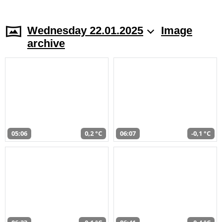
Wednesday 22.01.2025
Image
archive
05:06
0,2 °C
06:07
-0,1 °C