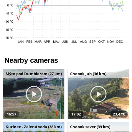
Nearby cameras
Mýto pod Ďumbierom (27 km)
Chopok juh (36 km)
16:57
17:02
23,4 °C
Kurinec - Zelená voda (38 km)
Chopok sever (39 km)