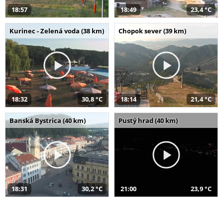
18:57
18:49
23,4 °C
Kurinec - Zelená voda (38 km)
Chopok sever (39 km)
18:32
30,8 °C
18:14
21,4 °C
Banská Bystrica (40 km)
Pustý hrad (40 km)
18:31
30,2 °C
21:00
23,9 °C