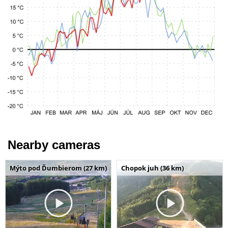
Nearby cameras
Mýto pod Ďumbierom (27 km)
Chopok juh (36 km)