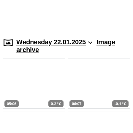
Wednesday 22.01.2025
Image
archive
05:06
0,2 °C
06:07
-0,1 °C