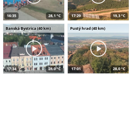
16:35
28,1 °C
17:29
19,3 °C
Banská Bystrica (40 km)
Pustý hrad (40 km)
17:34
28,0 °C
17:01
28,0 °C