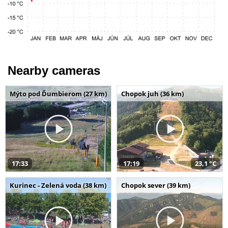
Nearby cameras
Mýto pod Ďumbierom (27 km)
Chopok juh (36 km)
17:33
17:19
23,1 °C
Kurinec - Zelená voda (38 km)
Chopok sever (39 km)