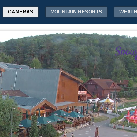
CAMERAS
MOUNTAIN RESORTS
WEAT