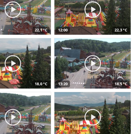
22,1 °C
12:00
22,3 °C
18,0 °C
13:20
18,5 °C