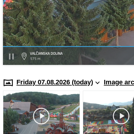
VALČIANSKA DOLINA
575 m
Friday 07.08.2026 (today)
Image arc