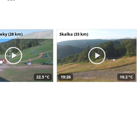
seky (28 km)
Skalka (33 km)
22,5 °C
19:26
19,2 °C