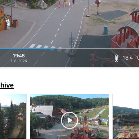
19:48
18.4 °
7. 8. 2026
hive