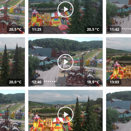
20,5 °C
11:25
20,5 °C
11:42
20,0 °C
12:46
18,9 °C
13:03