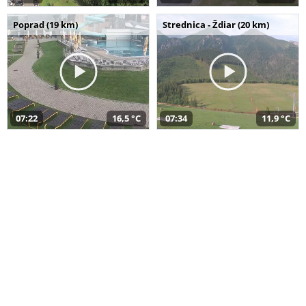
Poprad (19 km)
Strednica - Ždiar (20 km)
07:22
16,5 °C
07:34
11,9 °C