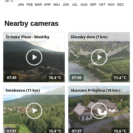
Nearby cameras
Štrbské Pleso - Mostíky
Sliezsky dom (7 km)
07:45
10,4 °C
07:50
11,4 °C
Smokovce (11 km)
Skanzen Pribylina (18 km)
07:51
15,4 °C
07:37
15,6 °C