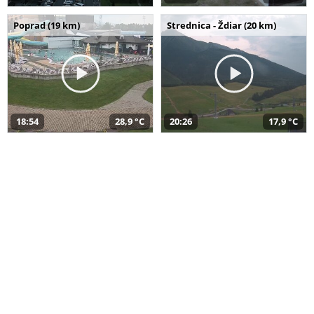
Poprad (19 km)
Strednica - Ždiar (20 km)
18:54
28,9 °C
20:26
17,9 °C