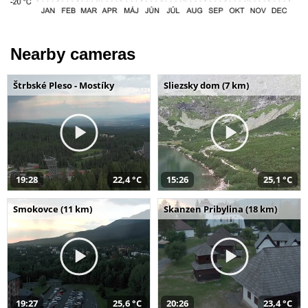
Nearby cameras
Štrbské Pleso - Mostíky
Sliezsky dom (7 km)
19:28
22,4 °C
15:26
25,1 °C
Smokovce (11 km)
Skanzen Pribylina (18 km)
19:27
25,6 °C
20:26
23,4 °C