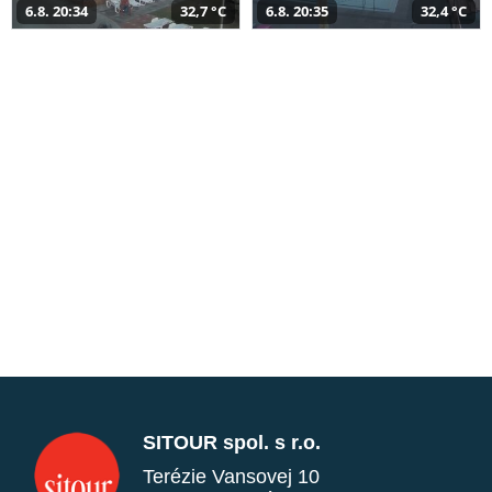
6.8. 20:34
32,7 °C
6.8. 20:35
32,4 °C
SITOUR spol. s r.o.
Terézie Vansovej 10