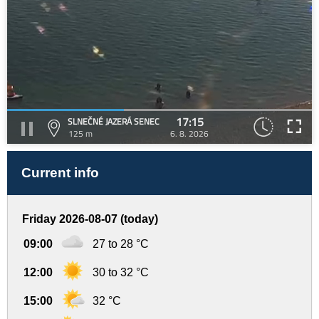
17:15
SLNEČNÉ JAZERÁ SENEC
125 m
6. 8. 2026
Current info
Friday 2026-08-07 (today)
09:00
27 to 28 °C
12:00
30 to 32 °C
15:00
32 °C