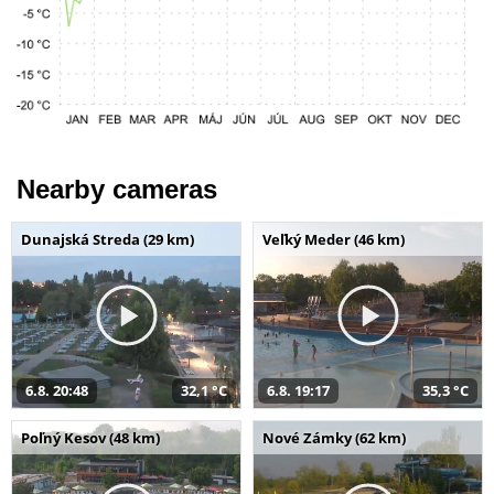
Nearby cameras
Dunajská Streda (29 km)
Veľký Meder (46 km)
6.8. 20:48
32,1 °C
6.8. 19:17
35,3 °C
Poľný Kesov (48 km)
Nové Zámky (62 km)