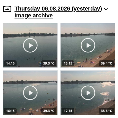
Thursday 06.08.2026 (yesterday)
Image archive
14:15
39,3 °C
15:15
39,4 °C
16:15
39,3 °C
17:15
38,6 °C