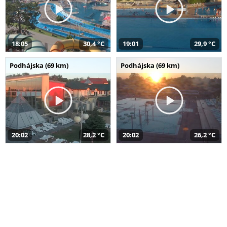
18:05
30,4 °C
19:01
29,9 °C
Podhájska (69 km)
Podhájska (69 km)
20:02
28,2 °C
20:02
26,2 °C