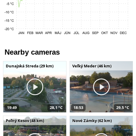
Nearby cameras
Dunajská Streda (29 km)
Veľký Meder (46 km)
19:49
28,1 °C
18:53
29,5 °C
Poľný Kesov (48 km)
Nové Zámky (62 km)