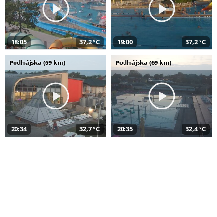
18:05
37,2 °C
19:00
37,2 °C
Podhájska (69 km)
Podhájska (69 km)
20:34
32,7 °C
20:35
32,4 °C