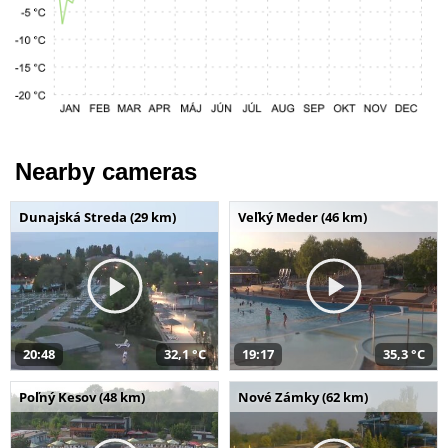
Nearby cameras
Dunajská Streda (29 km)
Veľký Meder (46 km)
20:48
32,1 °C
19:17
35,3 °C
Poľný Kesov (48 km)
Nové Zámky (62 km)