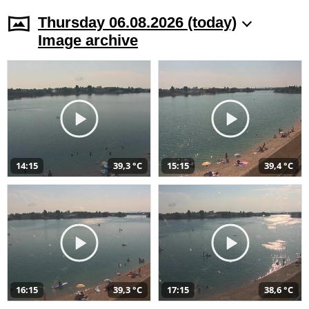
Thursday 06.08.2026 (today)
Image archive
14:15
39,3 °C
15:15
39,4 °C
16:15
39,3 °C
17:15
38,6 °C