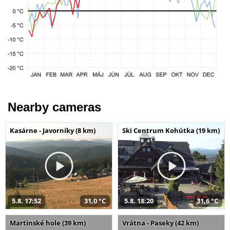
Nearby cameras
Kasárne - Javorníky (8 km)
Ski Centrum Kohútka (19 km)
5.8. 17:52
31,0 °C
5.8. 18:20
31,6 °C
Martinské hole (39 km)
Vrátna - Paseky (42 km)