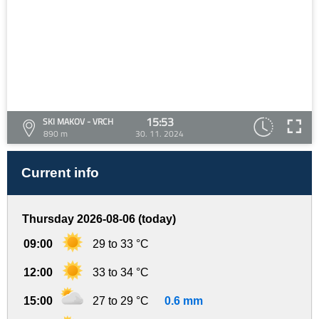
15:53
SKI MAKOV - VRCH
890 m
30. 11. 2024
Current info
Thursday 2026-08-06 (today)
09:00
29 to 33 °C
12:00
33 to 34 °C
15:00
27 to 29 °C
0.6 mm