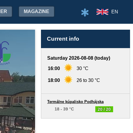
HER
MAGAZINE
EN
Current info
Saturday 2026-08-08 (today)
16:00
30 °C
18:00
26 to 30 °C
Termálne kúpalisko Podhájska
18 - 39 °C
20 / 20