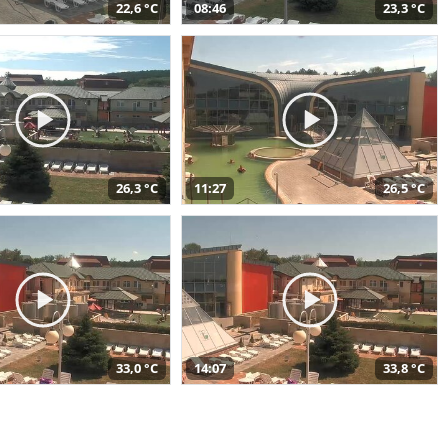
22,6 °C
08:46
23,3 °C
26,3 °C
11:27
26,5 °C
33,0 °C
14:07
33,8 °C