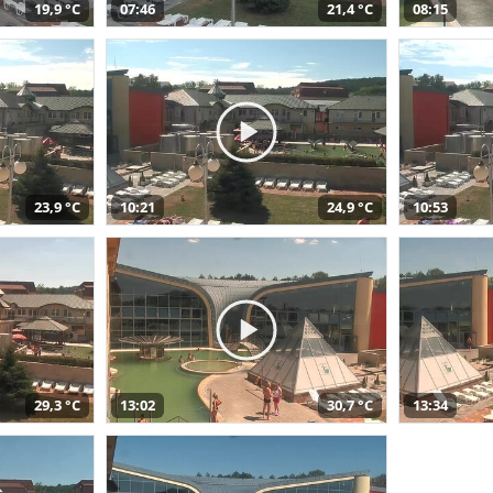
19,9 °C
07:46
21,4 °C
08:15
23,9 °C
10:21
24,9 °C
10:53
29,3 °C
13:02
30,7 °C
13:34