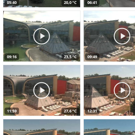
05:40
20,0 °C
06:41
09:16
23,5 °C
09:49
11:59
27,6 °C
12:31