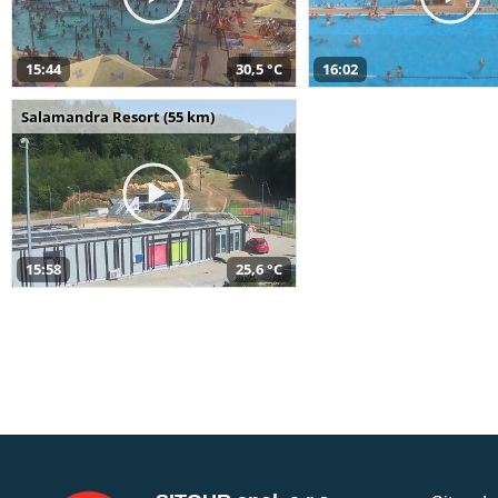
15:44
30,5 °C
16:02
Salamandra Resort (55 km)
15:58
25,6 °C