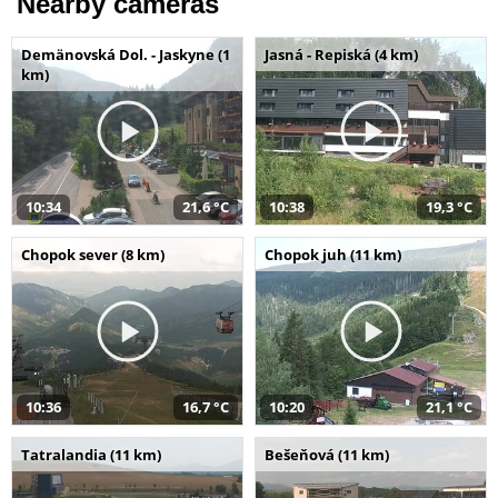
Nearby cameras
Demänovská Dol. - Jaskyne (1
Jasná - Repiská (4 km)
km)
10:34
21,6 °C
10:38
19,3 °C
Chopok sever (8 km)
Chopok juh (11 km)
10:36
16,7 °C
10:20
21,1 °C
Tatralandia (11 km)
Bešeňová (11 km)