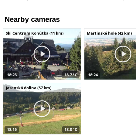
Nearby cameras
Ski Centrum Kohútka (11 km)
Martinské hole (42 km)
18:23
18,7 °C
18:24
Jasenská dolina (57 km)
18:15
18,8 °C