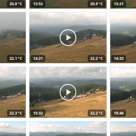
20,8 °C
12:52
20,9 °C
13:21
22,1 °C
14:21
22,2 °C
14:32
22,3 °C
15:32
22,2 °C
15:46