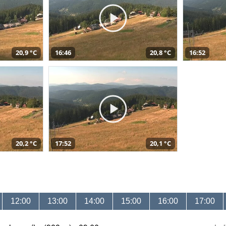
20,9 °C
16:46
20,8 °C
16:52
20,2 °C
17:52
20,1 °C
12:00
13:00
14:00
15:00
16:00
17:00