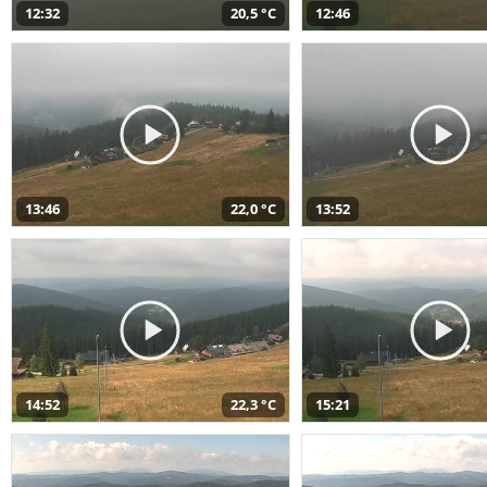
12:32
20,5 °C
12:46
13:46
22,0 °C
13:52
14:52
22,3 °C
15:21