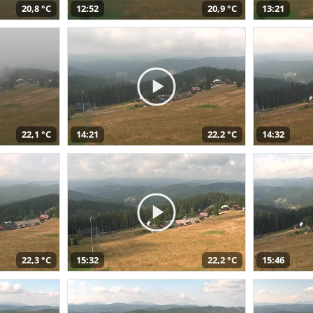
20,8 °C
12:52
20,9 °C
13:21
22,1 °C
14:21
22,2 °C
14:32
22,3 °C
15:32
22,2 °C
15:46