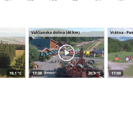
Valčianska dolina (46 km)
Vrátna - Pa
19,1 °C
17:38
20,9 °C
17:00