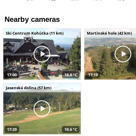
Nearby cameras
Ski Centrum Kohútka (11 km)
Martinské hole (42 km)
17:00
18,8 °C
17:19
Jasenská dolina (57 km)
17:29
19,6 °C