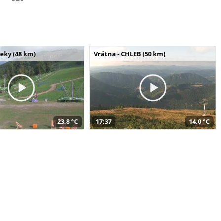
seky (48 km)
Vrátna - CHLEB (50 km)
23,8 °C
17:37
14,0 °C