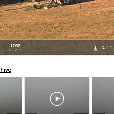
17:32
20.4 °
7. 8. 2026
hive