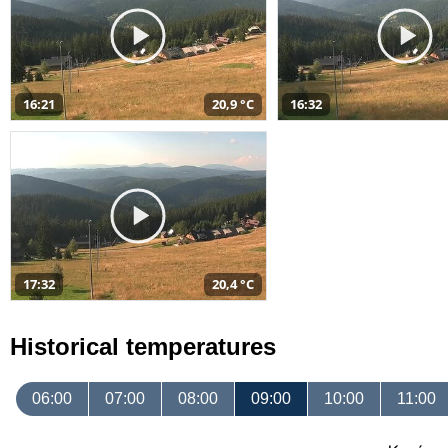
16:21
20,9 °C
16:32
17:32
20,4 °C
Historical temperatures
06:00
07:00
08:00
09:00
10:00
11:00