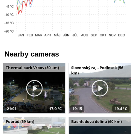
Nearby cameras
Thermal park Vrbov (50 km)
Slovenský raj - Podlesok (56
km)
21:01
17,0 °C
19:15
19,4 °C
Poprad (59 km)
Bachledova dolina (60 km)