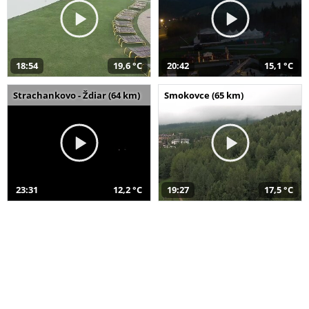
18:54
19,6 °C
20:42
15,1 °C
Strachankovo - Ždiar (64 km)
Smokovce (65 km)
23:31
12,2 °C
19:27
17,5 °C