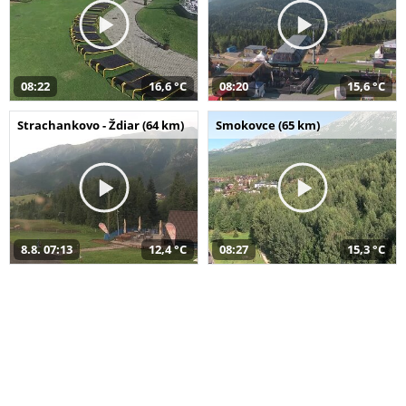
08:22
16,6 °C
08:20
15,6 °C
Strachankovo - Ždiar (64 km)
Smokovce (65 km)
8.8. 07:13
12,4 °C
08:27
15,3 °C