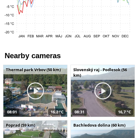
Nearby cameras
Thermal park Vrbov (50 km)
Slovenský raj - Podlesok (56
km)
08:01
16,2 °C
08:31
16,7 °C
Poprad (59 km)
Bachledova dolina (60 km)