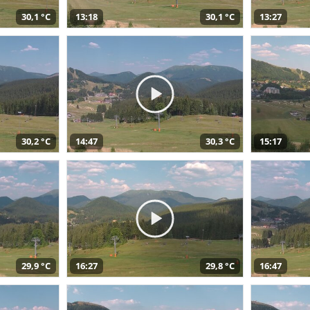
30,1 °C
13:18
30,1 °C
13:27
30,2 °C
14:47
30,3 °C
15:17
29,9 °C
16:27
29,8 °C
16:47