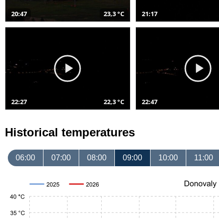
20:47
23,3 °C
21:17
22:27
22,3 °C
22:47
Historical temperatures
06:00
07:00
08:00
09:00
10:00
11:00