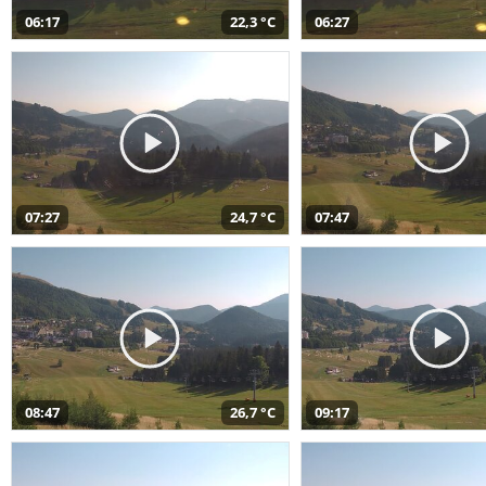
06:17
22,3 °C
06:27
07:27
24,7 °C
07:47
08:47
26,7 °C
09:17