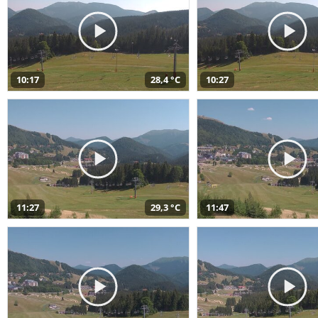
10:17
28,4 °C
10:27
11:27
29,3 °C
11:47