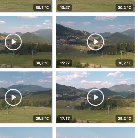
30,1 °C
13:47
30,2 °C
30,2 °C
15:27
30,2 °C
29,5 °C
17:17
29,2 °C