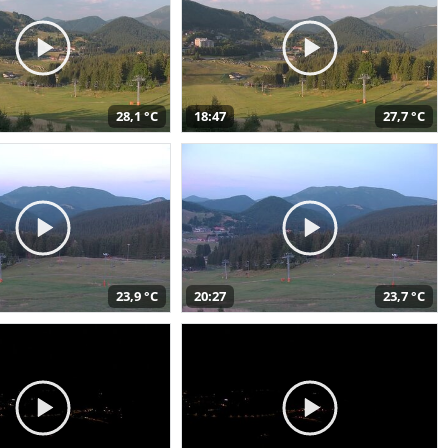
28,1 °C
18:47
27,7 °C
23,9 °C
20:27
23,7 °C