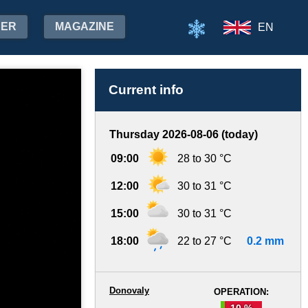
HER
MAGAZINE
EN
Current info
Thursday 2026-08-06 (today)
09:00
28 to 30 °C
12:00
30 to 31 °C
15:00
30 to 31 °C
18:00
22 to 27 °C
0.2 mm
Donovaly
OPERATION:
10 %