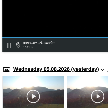
DONOVALY - ZÁHRADIŠTE
1031 m
Wednesday 05.08.2026 (yesterday)