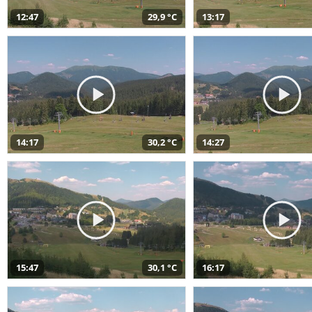
12:47
29,9 °C
13:17
14:17
30,2 °C
14:27
15:47
30,1 °C
16:17