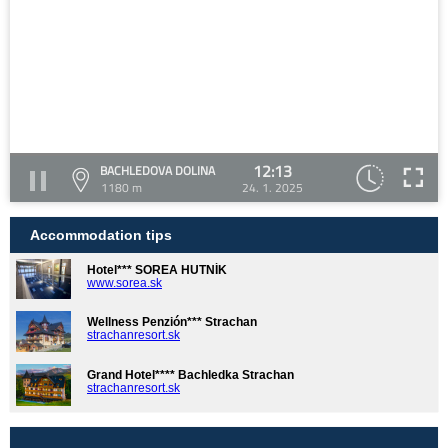
12:13
BACHLEDOVA DOLINA
1180 m
24. 1. 2025
Accommodation tips
Hotel*** SOREA HUTNÍK
www.sorea.sk
Wellness Penzión*** Strachan
strachanresort.sk
Grand Hotel**** Bachledka Strachan
strachanresort.sk