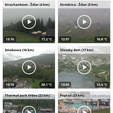
Strachankovo - Ždiar (4 km)
Strednica - Ždiar (5 km)
13:16
17,2 °C
12:57
16,8 °C
Smokovce (16 km)
Sliezsky dom (17 km)
13:15
20,1 °C
13:03
13,4 °C
Thermal park Vrbov (22 km)
Poprad (23 km)