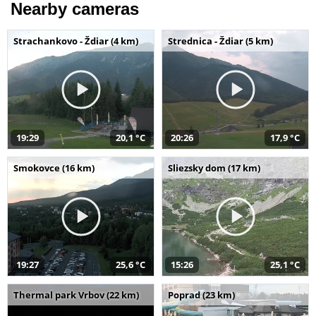
Nearby cameras
Strachankovo - Ždiar (4 km)
Strednica - Ždiar (5 km)
19:29
20,1 °C
20:26
17,9 °C
Smokovce (16 km)
Sliezsky dom (17 km)
19:27
25,6 °C
15:26
25,1 °C
Thermal park Vrbov (22 km)
Poprad (23 km)