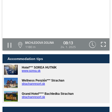
08:13
BACHLEDOVA DOLINA
1180 m
24. 1. 2025
Accommodation tips
Hotel*** SOREA HUTNÍK
www.sorea.sk
Wellness Penzión*** Strachan
strachanresort.sk
Grand Hotel**** Bachledka Strachan
strachanresort.sk