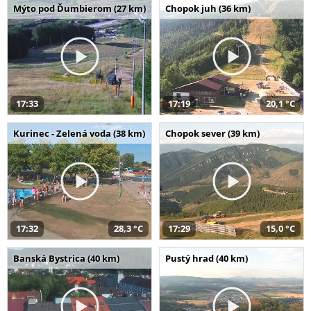
Mýto pod Ďumbierom (27 km)
Chopok juh (36 km)
17:33
17:19
20,1 °C
Kurinec - Zelená voda (38 km)
Chopok sever (39 km)
17:32
28,3 °C
17:29
15,0 °C
Banská Bystrica (40 km)
Pustý hrad (40 km)