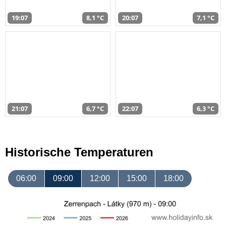
19:07
8,1 °C
20:07
7,1 °C
21:07
6,7 °C
22:07
6,3 °C
Historische Temperaturen
06:00
09:00
12:00
15:00
18:00