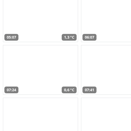
05:07
1,3 °C
06:07
07:24
0,6 °C
07:41