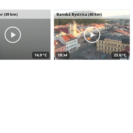
r (39 km)
Banská Bystrica (40 km)
14,9 °C
19:34
23,6 °C