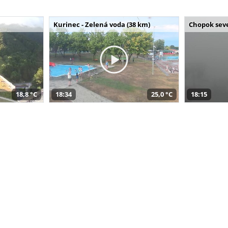
Kurinec - Zelená voda (38 km)
Chopok seve
18,8 °C
18:34
25,0 °C
18:15