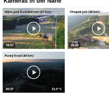
Kameras in der Nähe
Mýto pod Ďumbierom (27 km)
Chopok juh (36 km)
18:57
18:49
Pustý hrad (40 km)
20:37
22,0 °C