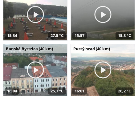
15:34
27,5 °C
15:57
15,3 °C
Banská Bystrica (40 km)
Pustý hrad (40 km)
16:04
25,7 °C
16:01
26,2 °C