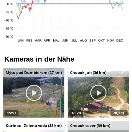
Kameras in der Nähe
Mýto pod Ďumbierom (27 km)
Chopok juh (36 km)
15:57
16:20
20,3 °C
Kurinec - Zelená voda (38 km)
Chopok sever (39 km)