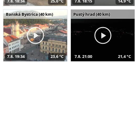
7.8. 18:34
25,0 °C
7.8. 18:15
14,9 °C
Banská Bystrica (40 km)
Pustý hrad (40 km)
7.8. 19:34
23,6 °C
7.8. 21:00
21,4 °C