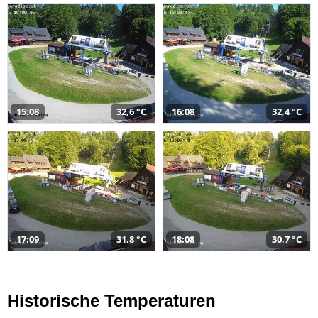
15:08
32,6 °C
16:08
32,4 °C
17:09
31,8 °C
18:08
30,7 °C
Historische Temperaturen