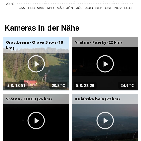
Kameras in der Nähe
Orav.Lesná - Orava Snow (18
Vrátna - Paseky (22 km)
km)
5.8. 18:51
28,3 °C
5.8. 22:20
24,9 °C
Vrátna - CHLEB (26 km)
Kubínska hoľa (29 km)