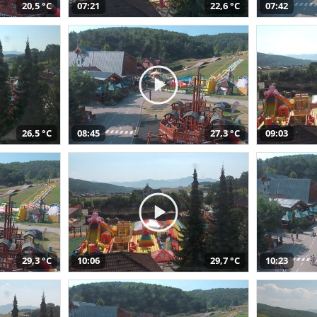
20,5 °C
07:21
22,6 °C
07:42
26,5 °C
08:45
27,3 °C
09:03
29,3 °C
10:06
29,7 °C
10:23