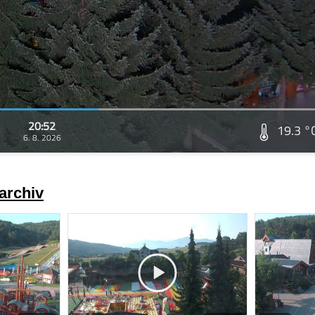
20:52
19.3 °
6. 8. 2026
archiv