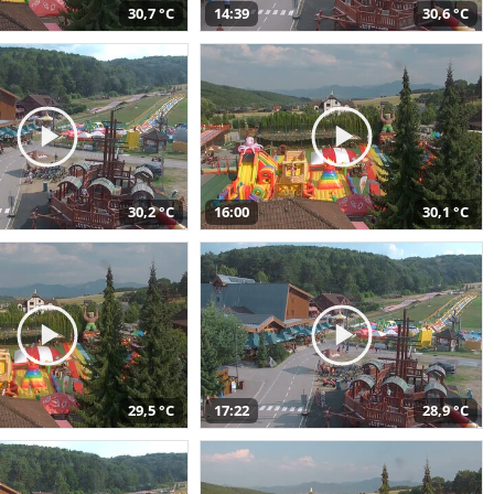
30,7 °C
14:39
30,6 °C
30,2 °C
16:00
30,1 °C
29,5 °C
17:22
28,9 °C