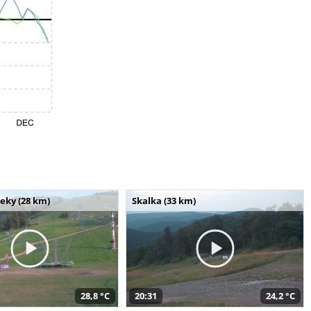
seky (28 km)
Skalka (33 km)
28,8 °C
20:31
24,2 °C