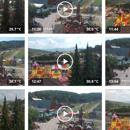
29,7 °C
11:26
30,0 °C
11:44
30,7 °C
12:47
30,8 °C
13:04