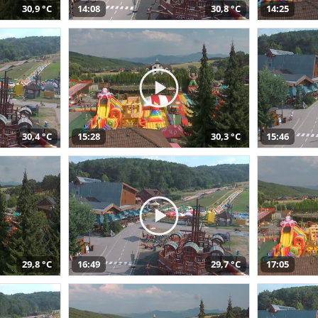
30,9 °C
14:08
30,8 °C
14:25
30,4 °C
15:28
30,3 °C
15:46
29,8 °C
16:49
29,7 °C
17:05