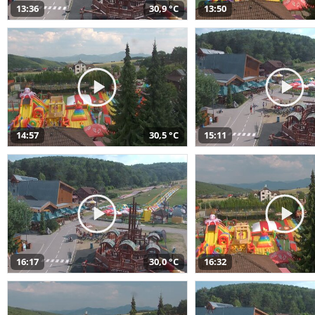
13:36
30,9 °C
13:50
14:57
30,5 °C
15:11
16:17
30,0 °C
16:32