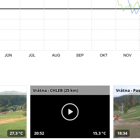
Vrátna - CHLEB (25 km)
Vrátna - Pa
27,3 °C
20:52
15,3 °C
18:34