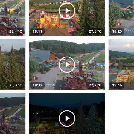
28,4 °C
18:11
27,5 °C
18:25
23,3 °C
19:32
22,2 °C
19:46