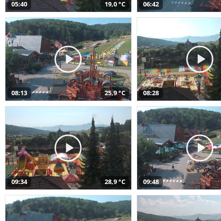
05:40
19,0 °C
06:42
08:13
25,9 °C
08:28
09:34
28,9 °C
09:48