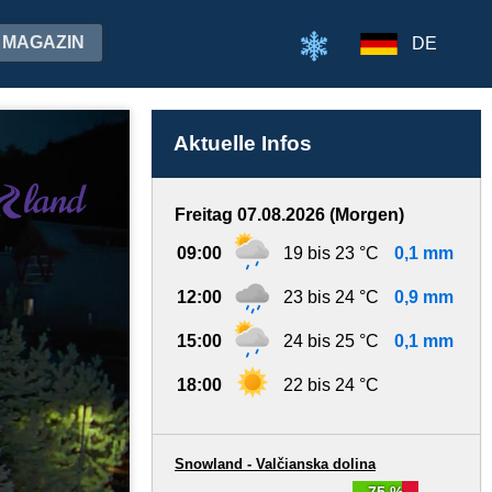
MAGAZIN
DE
Aktuelle Infos
Freitag 07.08.2026 (Morgen)
09:00
19 bis 23 °C
0,1 mm
12:00
23 bis 24 °C
0,9 mm
15:00
24 bis 25 °C
0,1 mm
18:00
22 bis 24 °C
Snowland - Valčianska dolina
75 %