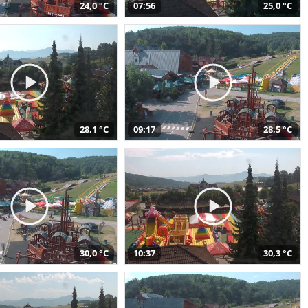
24,0 °C
07:56
25,0 °C
28,1 °C
09:17
28,5 °C
30,0 °C
10:37
30,3 °C