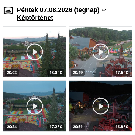
Péntek 07.08.2026 (tegnap)
Képtörténet
20:02
18,0 °C
20:19
17,6 °C
20:34
17,2 °C
20:51
16,8 °C