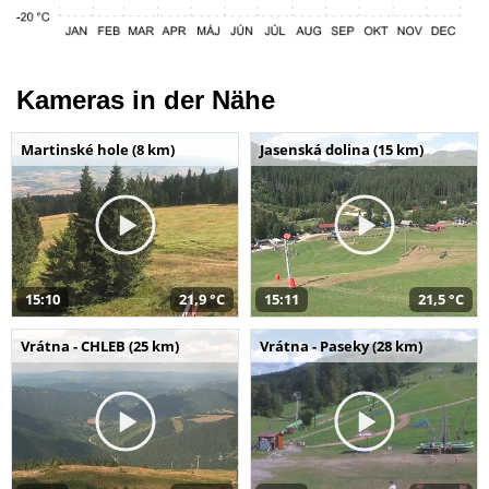
Kameras in der Nähe
Martinské hole (8 km)
Jasenská dolina (15 km)
15:10
21,9 °C
15:11
21,5 °C
Vrátna - CHLEB (25 km)
Vrátna - Paseky (28 km)