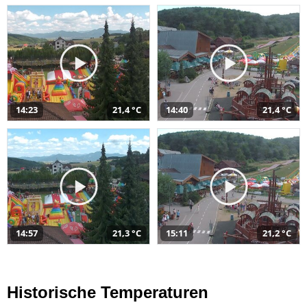
14:23
21,4 °C
14:40
21,4 °C
14:57
21,3 °C
15:11
21,2 °C
Historische Temperaturen