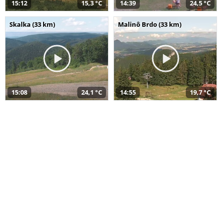
15:12
15,3 °C
14:39
24,5 °C
Skalka (33 km)
Malinô Brdo (33 km)
15:08
24,1 °C
14:55
19,7 °C