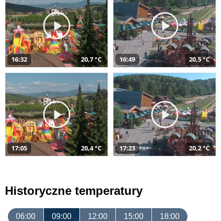
16:32
20,7 °C
16:49
20,5 °C
17:05
20,4 °C
17:23
20,2 °C
Historyczne temperatury
06:00
09:00
12:00
15:00
18:00