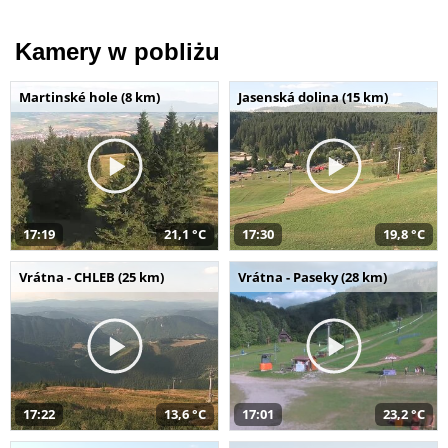
Kamery w pobliżu
Martinské hole (8 km)
Jasenská dolina (15 km)
17:19
21,1 °C
17:30
19,8 °C
Vrátna - CHLEB (25 km)
Vrátna - Paseky (28 km)
17:22
13,6 °C
17:01
23,2 °C