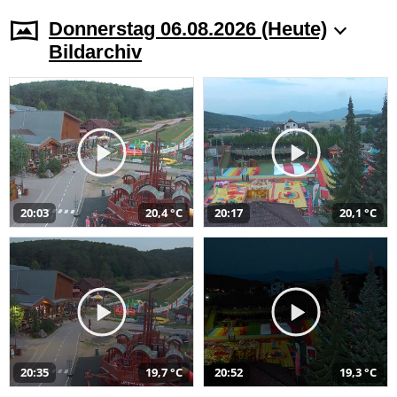
Donnerstag 06.08.2026 (Heute)
Bildarchiv
20:03
20,4 °C
20:17
20,1 °C
20:35
19,7 °C
20:52
19,3 °C