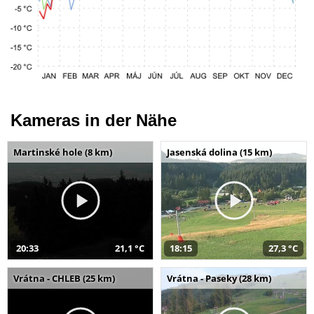
Kameras in der Nähe
Martinské hole (8 km)
Jasenská dolina (15 km)
20:33
21,1 °C
18:15
27,3 °C
Vrátna - CHLEB (25 km)
Vrátna - Paseky (28 km)