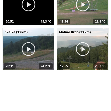
20:52
15,3 °C
18:34
28,8 °C
Skalka (33 km)
Malinô Brdo (33 km)
20:31
24,2 °C
17:55
23,3 °C